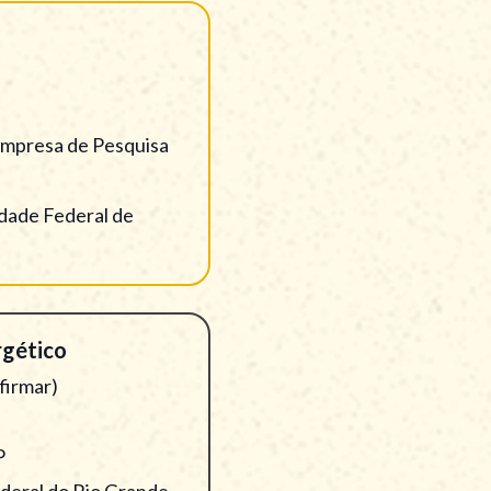
 Empresa de Pesquisa
idade Federal de
rgético
firmar)
P
ederal do Rio Grande