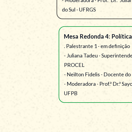
do Sul - UFRGS
Mesa Redonda 4: Políticas
. Palestrante 1 - em definição
- Juliana Tadeu - Superintend
PROCEL
- Neilton Fidelis - Docente do
- Moderadora - Prof.ª Dr.ª Sayo
UFPB
Mesa Redonda 5: Governanç
- Palestrante 1 - em definição