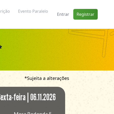
crição
Evento Paralelo
Entrar
Registrar
*
*Sujeita a alterações
exta-feira | 06.11.2026
Mesa Redonda 5