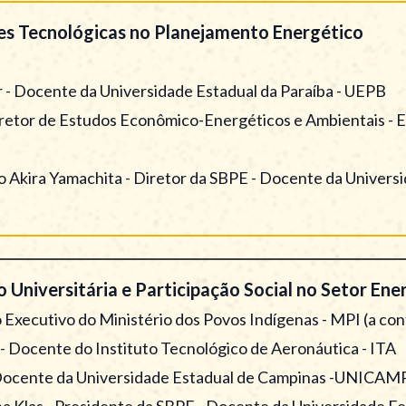
s Tecnológicas no Planejamento Energético
r - Docente da Universidade Estadual da Paraíba - UEPB
 Diretor de Estudos Econômico-Energéticos e Ambientais -
o Akira Yamachita - Diretor da SBPE - Docente da Univers
Universitária e Participação Social no Setor Ene
 Executivo do Ministério dos Povos Indígenas - MPI (a con
 - Docente do Instituto Tecnológico de Aeronáutica - ITA
a - Docente da Universidade Estadual de Campinas -UNICAM
iana Klas - Presidente da SBPE - Docente da Universidade F