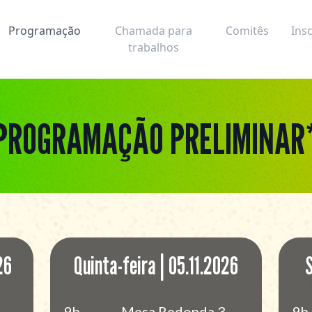
Programação
Chamada para
Comitês
Ins
trabalhos
PROGRAMAÇÃO PRELIMINAR
26
Quinta-feira | 05.11.2026
S
9h
Mesa Redonda 3
9h