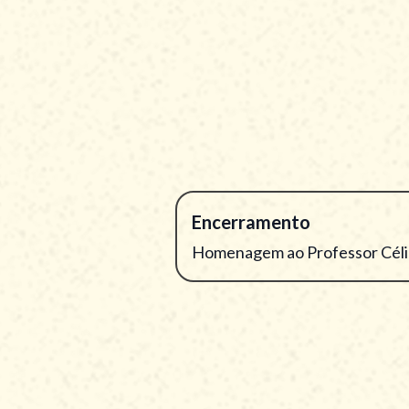
- Elisângela Medeiros de Alme
EPE;
- Victória Santos - Gerente de 
- Moderador - Prof. Dr. Arnald
Campinas - UNICAMP
Encerramento
Homenagem ao Professor Céli