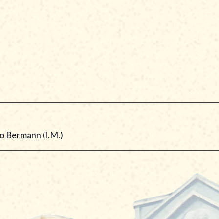
ida - Superintendente de Meio ambiente - Empresa de Pesq
Energia e Indústria - Instituto Clima e Sociedade - iCS
o César da Silva Walter - Diretor da SBPE - Docente na Un
o Bermann (I.M.)