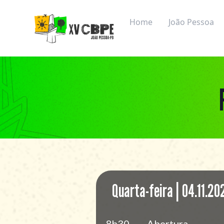
XV CBPE
Home
João Pessoa
Quarta-feira | 04.11.20
8h30
Abertura