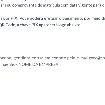
iar seu comprovante de matrícula com data vigente para o 
as por PIX. Você poderá efetuar o pagamento por meio d
QR Code, a chave PIX aparecerá logo abaixo;
nho, gentileza entrar em contato pelo e-mail
exec@sb
 de Empenho - NOME DA EMPRESA
erá realizada a devolução do valor da inscrição em cas
Fazer Inscrição