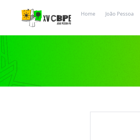
XV CBPE
Home
João Pessoa