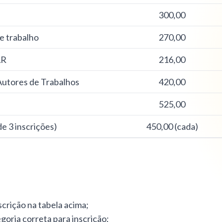
300,00
e trabalho
270,00
AR
216,00
Autores de Trabalhos
420,00
525,00
e 3 inscrições)
450,00 (cada)
crição na tabela acima;
oria correta para inscrição;